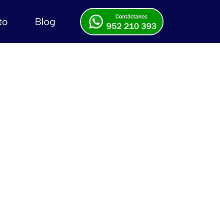
to
Blog