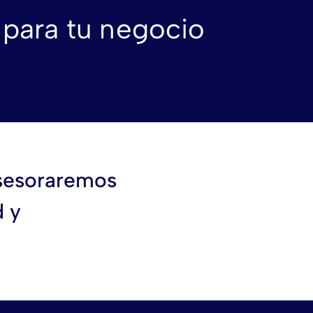
 para tu negocio
asesoraremos
d y