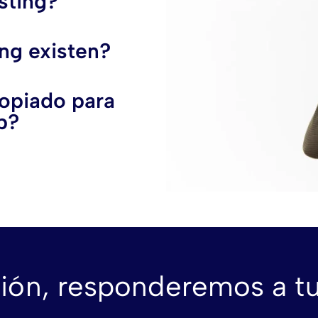
sting?
ng existen?
opiado para
b?
ión, responderemos a t