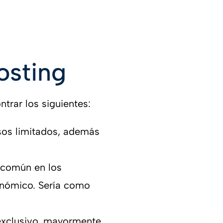
osting
rar los siguientes:
sos limitados, además
 común en los
onómico. Sería como
exclusivo, mayormente